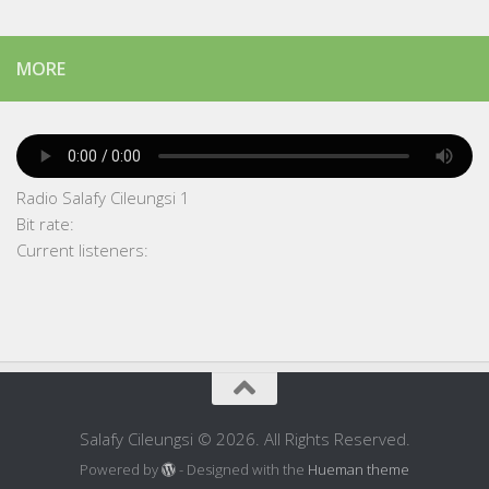
MORE
Radio Salafy Cileungsi 1
Bit rate:
Current listeners:
Salafy Cileungsi © 2026. All Rights Reserved.
Powered by
- Designed with the
Hueman theme