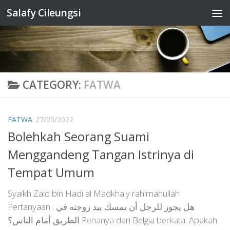
Salafy Cileungsi
Skip to content
CATEGORY:
FATWA
FATWA
27/05/2022
Bolehkah Seorang Suami
Menggandeng Tangan Istrinya di
Tempat Umum
Syaikh Zaid bin Hadi al Madkhaly rahimahullah
Pertanyaan : هل يجوز للرجل أن يمسك بيد زوجته في
الطريق أمام الناس؟ Penanya dari Belgia berkata: Apakah