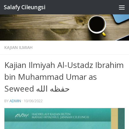
Salafy Cileungsi
Skip to content
KAJIAN ILMIAH
Kajian Ilmiyah Al-Ustadz Ibrahim
bin Muhammad Umar as
Seweed حفظه الله
BY
ADMIN
·
10/06/2022