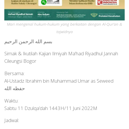
Mari mengenal hukum-hukum yang berkaitan dengan Al-Qur’an &
tajwidnya
بسم الله الرحمن الرحيم
Simak & Ikutilah Kajian Ilmiyah Ma’had Riyadhul Jannah
Cileungsi Bogor
Bersama:
Al-Ustadz Ibrahim bin Muhammad Umar as Seweed
حفظه الله
Waktu:
Sabtu 11 Dzulqa’dah 1443H/11 Juni 2022M
Jadwal: