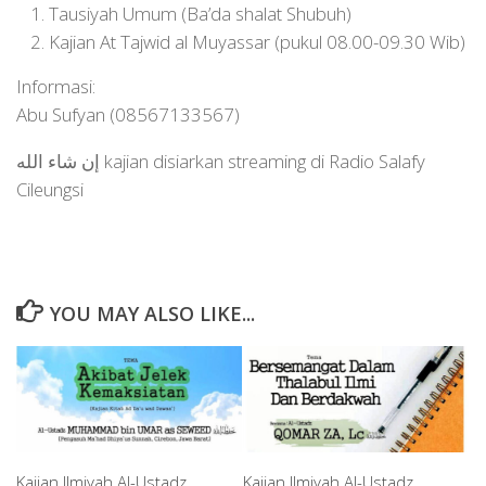
Tausiyah Umum (Ba’da shalat Shubuh)
Kajian At Tajwid al Muyassar (pukul 08.00-09.30 Wib)
Informasi:
Abu Sufyan (08567133567)
إن شاء الله kajian disiarkan streaming di Radio Salafy
Cileungsi
YOU MAY ALSO LIKE...
Kajian Ilmiyah Al-Ustadz
Kajian Ilmiyah Al-Ustadz